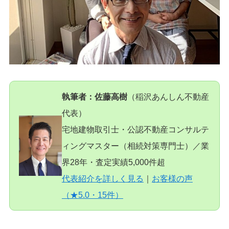
執筆者：佐藤高樹
（稲沢あんしん不動産
代表）
宅地建物取引士・公認不動産コンサルテ
ィングマスター（相続対策専門士）／業
界28年・査定実績5,000件超
代表紹介を詳しく見る
｜
お客様の声
（★5.0・15件）