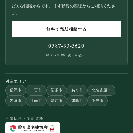
どんな段階からでも。まず状況の整理からご相談くださ
い。
無料で売却相談する
0587-33-5620
10:00〜18:00（火・水定休）
対応エリア
稲沢市
一宮市
清須市
あま市
北名古屋市
岩倉市
江南市
愛西市
津島市
羽島市
所属団体・認定資格