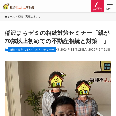
無料査定
MENU
ホーム
相続・実家じまい
稲沢まちゼミの相続対策セミナー「親が
70歳以上初めての不動産相続と対策 」
2024年11月12日
2025年2月21日
相続・実家じまい
講演・セミナー