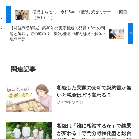
稲沢まちゼミ 令和5年 相続対策セミナー ３回目
（第1７回）
【相続問題解決】築40年の実家相続で発覚！8つの問
題と解決までの道のり！数次相続・建物越境・解体・
境界問題
関連記事
相続した実家の売却で契約書が無
いと税金はどう変わる？
2026年7月25日
相続は「誰に相談するか」で結果
が変わる｜専門分野特化型と総合