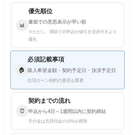
優先順位
書面での意思表示が早い順
📊
※ただし、満額での申込が値引き交渉付きより
優先
必須記載事項
🏠
購入希望金額・契約予定日・決済予定日
住宅ローン特約の要否も重要
契約までの流れ
⏰
申込から4日～1週間以内に契約締結
手付金は売買代金の10%が標準