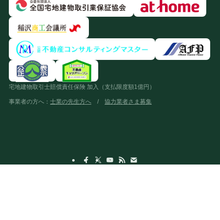
宅地建物取引士賠償責任保険 加入（支払限度額1億円）
事業者の方へ：
士業の先生方へ
/
協力業者さま募集
売却事例
お客様の声
プライバシーポリシー
0587-33-5620
売却相談
特定商取引法に基づく表記
©
さくら通り不動産株式会社（稲沢あんしん不動産）｜愛知県知事(2)第