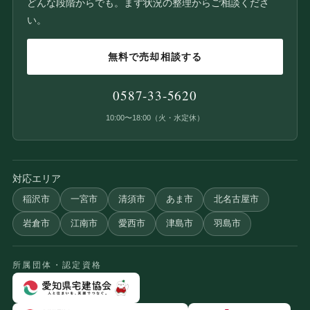
どんな段階からでも。まず状況の整理からご相談くださ
い。
無料で売却相談する
0587-33-5620
10:00〜18:00（火・水定休）
対応エリア
稲沢市
一宮市
清須市
あま市
北名古屋市
岩倉市
江南市
愛西市
津島市
羽島市
所属団体・認定資格