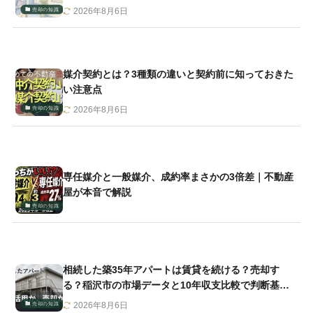
売却の知識
2026年8月6日
媒介契約とは？3種類の違いと契約前に知っておきた
い注意点
売却の知識
2026年8月6日
専任媒介と一般媒介、成約率まさかの3倍差｜不動産
屋が本音で解説
売却の知識
相続した築35年アパートは賃貸を続ける？売却す
る？稲沢市の市場データと10年収支比較で判断基準
を解説
売却の知識
2026年8月6日