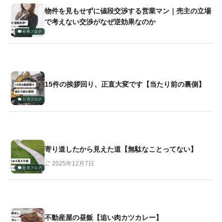
物件を見もせずに値段交渉する営業マン｜売主の立場
で考えない交渉がなぜ逆効果なのか
社長ブログ
15件の挨拶回り、正直大変です【当たり前の裏側】
社長ブログ
寄り道したから見えた道【無駄なことってない】
2025年12月7日
社長ブログ
不動産屋の昼飯【追い肉カツカレー】