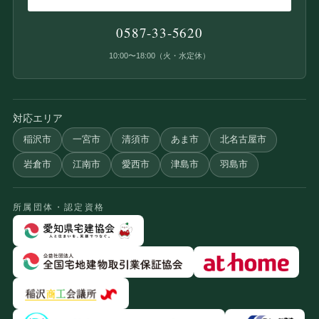
0587-33-5620
10:00〜18:00（火・水定休）
対応エリア
稲沢市
一宮市
清須市
あま市
北名古屋市
岩倉市
江南市
愛西市
津島市
羽島市
所属団体・認定資格