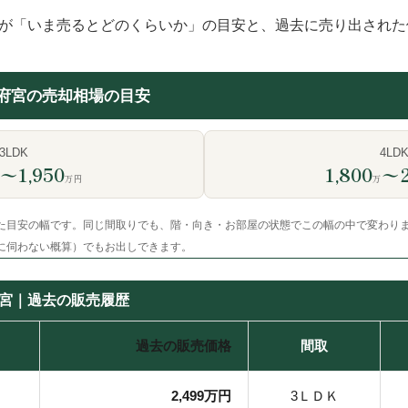
が「いま売るとどのくらいか」の目安と、過去に売り出された
府宮の売却相場の目安
3LDK
4LD
〜1,950
1,800
〜2
万円
万
た目安の幅です。同じ間取りでも、階・向き・お部屋の状態でこの幅の中で変わり
に伺わない概算）でもお出しできます。
宮｜過去の販売履歴
過去の販売価格
間取
2,499万円
3ＬＤＫ