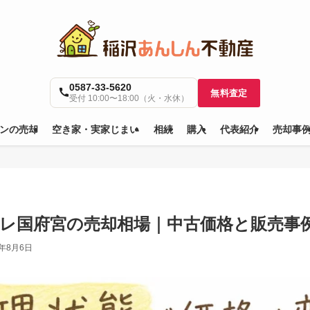
0587-33-5620
無料査定
受付 10:00〜18:00（火・水休）
ンの売却
空き家・実家じまい
相続
購入
代表紹介
売却事
レ国府宮の売却相場｜中古価格と販売事例【
6年8月6日