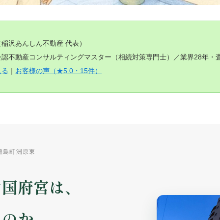
（稲沢あんしん不動産 代表）
認不動産コンサルティングマスター（相続対策専門士）／業界28年・査定
見る
｜
お客様の声（★5.0・15件）
稲島町洲原東
レ国府宮は、
るのか。