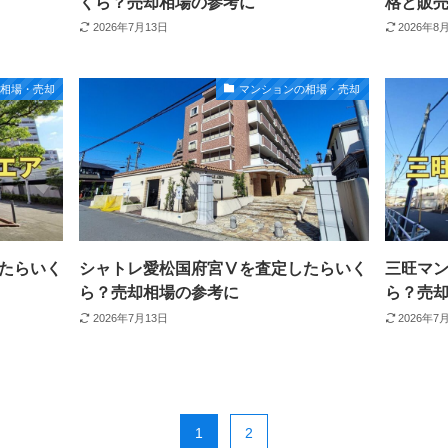
くら？売却相場の参考に
格と販売
2026年7月13日
2026年8
の相場・売却
マンションの相場・売却
たらいく
シャトレ愛松国府宮Ⅴを査定したらいく
三旺マ
ら？売却相場の参考に
ら？売
2026年7月13日
2026年7
1
2