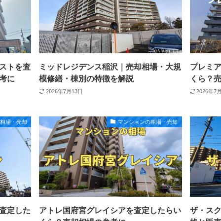
ストを査
ミッドレジデンス稲沢｜売却相場・大規
プレミ
考に
模修繕・棟別の特徴を解説
くら？
2026年7月13日
2026年7
の相場・売却
マンションの相場・売却
査定した
アトレ国府宮グレイシアを査定したらい
ザ・ス