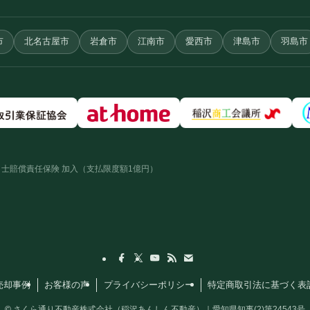
市
北名古屋市
岩倉市
江南市
愛西市
津島市
羽島市
士賠償責任保険 加入（支払限度額1億円）
売却事例
お客様の声
プライバシーポリシー
特定商取引法に基づく表
©
さくら通り不動産株式会社（稲沢あんしん不動産）｜愛知県知事(2)第24543号