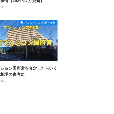
事例【2026年7月更新】
月6日
マンションの相場・売却
ンション国府宮を査定したらいく
却相場の参考に
月13日