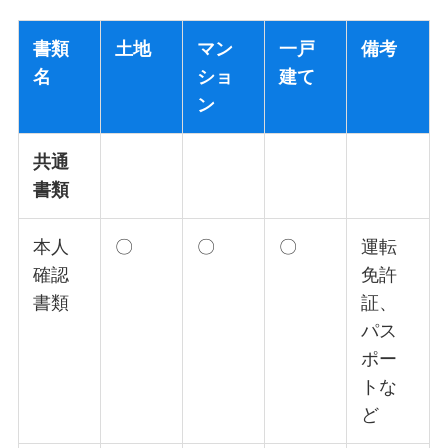
書類
土地
マン
一戸
備考
名
ショ
建て
ン
共通
書類
本人
〇
〇
〇
運転
確認
免許
書類
証、
パス
ポー
トな
ど