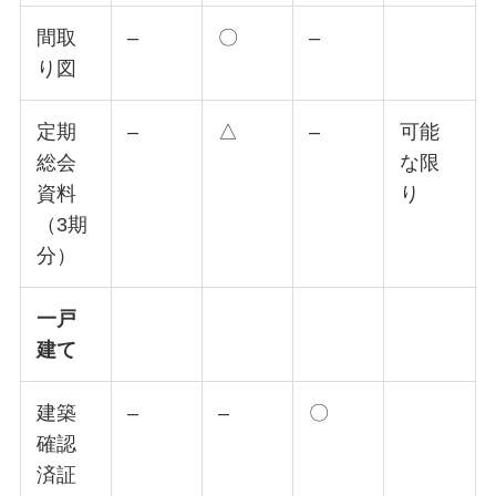
間取
–
〇
–
り図
定期
–
△
–
可能
総会
な限
資料
り
（3期
分）
一戸
建て
建築
–
–
〇
確認
済証