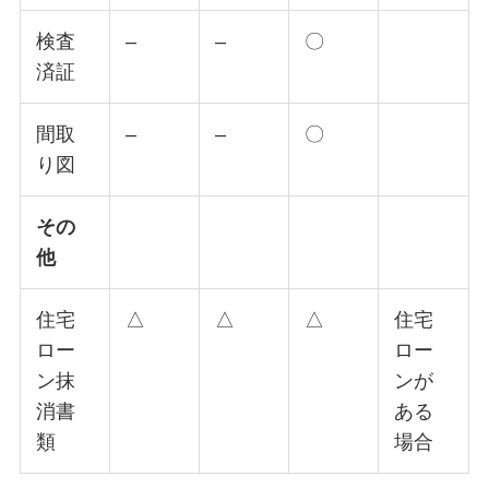
検査
–
–
〇
済証
間取
–
–
〇
り図
その
他
住宅
△
△
△
住宅
ロー
ロー
ン抹
ンが
消書
ある
類
場合