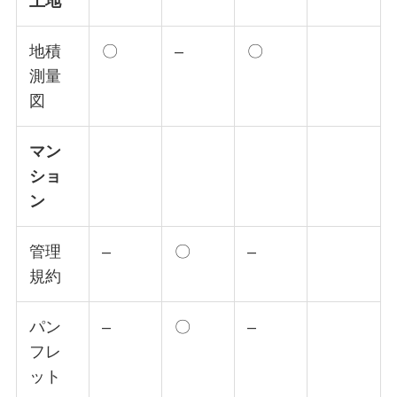
土地
地積
〇
–
〇
測量
図
マン
ショ
ン
管理
–
〇
–
規約
パン
–
〇
–
フレ
ット