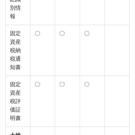
別情
報
固定
〇
〇
〇
資産
税納
税通
知書
固定
〇
〇
〇
資産
税評
価証
明書