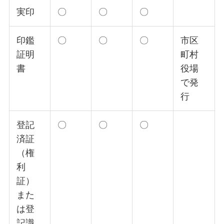
実印
〇
〇
〇
印鑑
〇
〇
〇
市区
証明
町村
書
役場
で発
行
登記
〇
〇
〇
済証
（権
利
証）
また
は登
記識