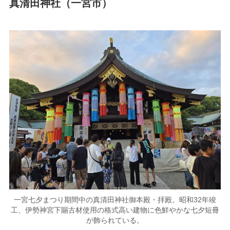
真清田神社（一宮市）
一宮七夕まつり期間中の真清田神社御本殿・拝殿。昭和32年竣
工、伊勢神宮下賜古材使用の格式高い建物に色鮮やかな七夕短冊
が飾られている。