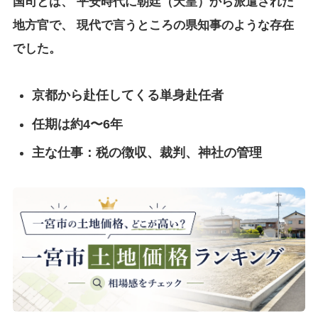
国司とは、 平安時代に朝廷（天皇）から派遣された
地方官で、 現代で言うところの県知事のような存在
でした。
京都から赴任してくる単身赴任者
任期は約4〜6年
主な仕事：税の徴収、裁判、神社の管理