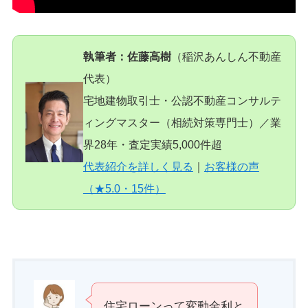
執筆者：佐藤高樹
（稲沢あんしん不動産
代表）
宅地建物取引士・公認不動産コンサルテ
ィングマスター（相続対策専門士）／業
界28年・査定実績5,000件超
代表紹介を詳しく見る
｜
お客様の声
（★5.0・15件）
住宅ローンって変動金利と