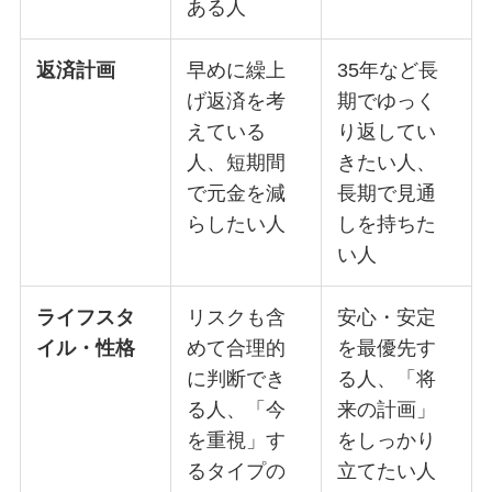
ある人
返済計画
早めに繰上
35年など長
げ返済を考
期でゆっく
えている
り返してい
人、短期間
きたい人、
で元金を減
長期で見通
らしたい人
しを持ちた
い人
ライフスタ
リスクも含
安心・安定
イル・性格
めて合理的
を最優先す
に判断でき
る人、「将
る人、「今
来の計画」
を重視」す
をしっかり
るタイプの
立てたい人