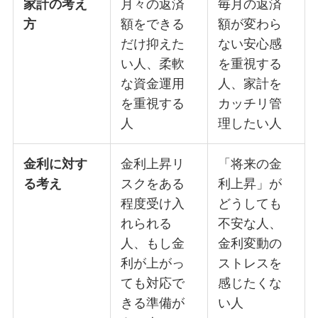
家計の考え
月々の返済
毎月の返済
方
額をできる
額が変わら
だけ抑えた
ない安心感
い人、柔軟
を重視する
な資金運用
人、家計を
を重視する
カッチリ管
人
理したい人
金利に対す
金利上昇リ
「将来の金
る考え
スクをある
利上昇」が
程度受け入
どうしても
れられる
不安な人、
人、もし金
金利変動の
利が上がっ
ストレスを
ても対応で
感じたくな
きる準備が
い人