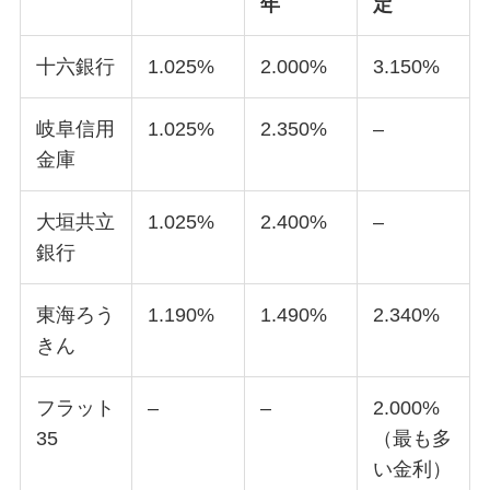
年
定
十六銀行
1.025%
2.000%
3.150%
岐阜信用
1.025%
2.350%
–
金庫
大垣共立
1.025%
2.400%
–
銀行
東海ろう
1.190%
1.490%
2.340%
きん
フラット
–
–
2.000%
35
（最も多
い金利）