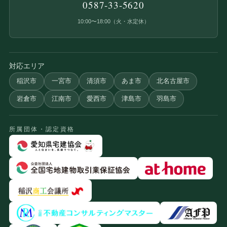
0587-33-5620
10:00〜18:00（火・水定休）
対応エリア
稲沢市
一宮市
清須市
あま市
北名古屋市
岩倉市
江南市
愛西市
津島市
羽島市
所属団体・認定資格