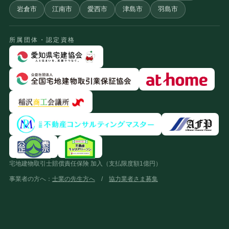
岩倉市
江南市
愛西市
津島市
羽島市
所属団体・認定資格
宅地建物取引士賠償責任保険 加入（支払限度額1億円）
事業者の方へ：
士業の先生方へ
/
協力業者さま募集