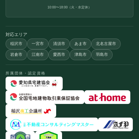
10:00〜18:00（火・水定休）
対応エリア
稲沢市
一宮市
清須市
あま市
北名古屋市
岩倉市
江南市
愛西市
津島市
羽島市
所属団体・認定資格