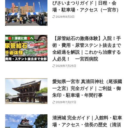
びさいまつりガイド｜日程・会
場・駐車場・アクセス（一宮市）
2026年8月3日
【尿管結石の激痛体験】入院！手
術・費用・尿管ステント抜去まで
全経過を解説｜これから治療する
人必見！ 一宮西病院
2026年7月25日
愛知県一宮市 真清田神社（尾張國
一之宮）完全ガイド｜ご利益・御
朱印・駐車場・年間行事
2026年7月27日
清洲城 完全ガイド｜入館料・駐車
場・アクセス・信長の歴史（清須