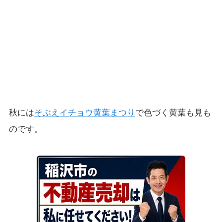
秋には
そぶえイチョウ黄葉まつり
で色づく黄葉も見も
のです。