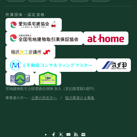
所属団体・認定資格
宅地建物取引士賠償責任保険 加入（支払限度額1億円）
事業者の方へ：
士業の先生方へ
/
協力業者さま募集