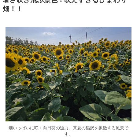
暑さ吹き飛ぶ景色！映えすぎるひまわり
畑！！
畑いっぱいに咲く向日葵の迫力。真夏の稲沢を象徴する風景で
す。