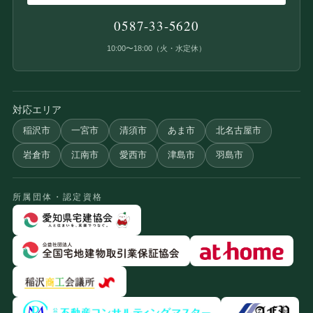
0587-33-5620
10:00〜18:00（火・水定休）
対応エリア
稲沢市
一宮市
清須市
あま市
北名古屋市
岩倉市
江南市
愛西市
津島市
羽島市
所属団体・認定資格