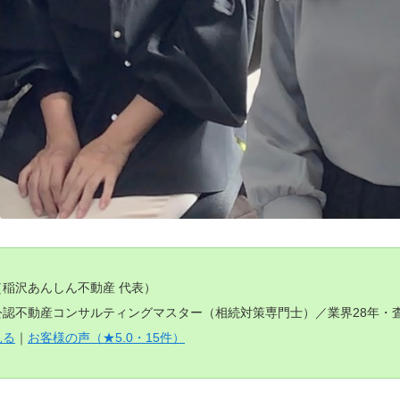
（稲沢あんしん不動産 代表）
認不動産コンサルティングマスター（相続対策専門士）／業界28年・査定
見る
｜
お客様の声（★5.0・15件）