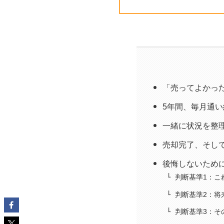
「売ってよかった
5年間、毎月通
一緒に状況を整
売却完了、そし
後悔しないため
判断基準1：こ
判断基準2：将
判断基準3：そ