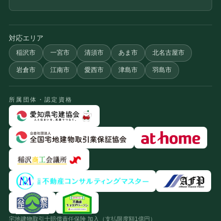
対応エリア
稲沢市
一宮市
清須市
あま市
北名古屋市
岩倉市
江南市
愛西市
津島市
羽島市
所属団体・認定資格
宅地建物取引士賠償責任保険 加入（支払限度額1億円）