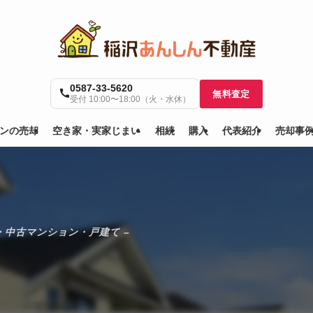
0587-33-5620
無料査定
受付 10:00〜18:00（火・水休）
ンの売却
空き家・実家じまい
相続
購入
代表紹介
売却事
・中古マンション・戸建て –