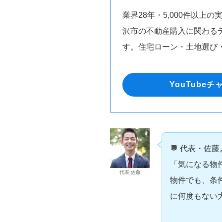
業界28年・5,000件以上
沢市の不動産購入に関わる
す。住宅ローン・土地選び・
YouTube
💬 代表・佐
「気になる物
代表 佐藤
物件でも、条
に何度もない