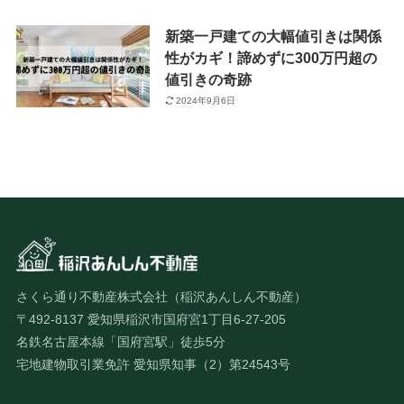
新築一戸建ての大幅値引きは関係
性がカギ！諦めずに300万円超の
値引きの奇跡
2024年9月6日
さくら通り不動産株式会社（稲沢あんしん不動産）
〒492-8137 愛知県稲沢市国府宮1丁目6-27-205
名鉄名古屋本線「国府宮駅」徒歩5分
宅地建物取引業免許 愛知県知事（2）第24543号