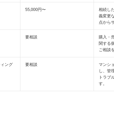
55,000円〜
相続し
義変更
点から
要相談
購入・
関する
ご相談
ティング
要相談
マンシ
し、管
トラブ
す。