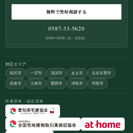
無料で売却相談する
0587-33-5620
10:00〜18:00（火・水定休）
対応エリア
稲沢市
一宮市
清須市
あま市
北名古屋市
岩倉市
江南市
愛西市
津島市
羽島市
所属団体・認定資格