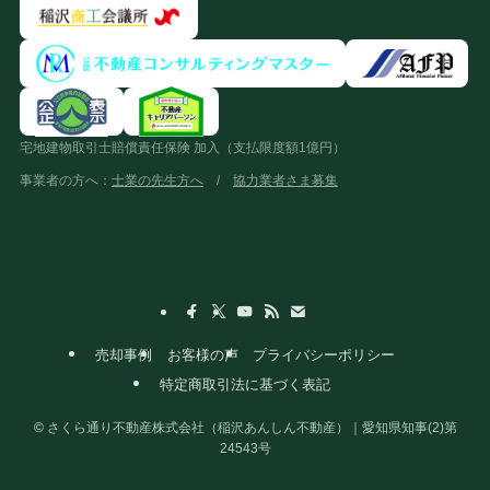
宅地建物取引士賠償責任保険 加入（支払限度額1億円）
事業者の方へ：
士業の先生方へ
/
協力業者さま募集
売却事例
お客様の声
プライバシーポリシー
特定商取引法に基づく表記
©
さくら通り不動産株式会社（稲沢あんしん不動産）｜愛知県知事(2)第
24543号