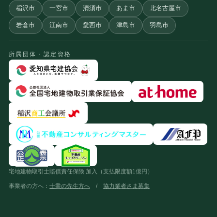
稲沢市
一宮市
清須市
あま市
北名古屋市
岩倉市
江南市
愛西市
津島市
羽島市
所属団体・認定資格
宅地建物取引士賠償責任保険 加入（支払限度額1億円）
事業者の方へ：
士業の先生方へ
/
協力業者さま募集