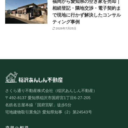
福岡から愛知県の空き家を売却｜
相続登記・隣地交渉・電子契約ま
で現地に行かず解決したコンサル
ティング事例
2026年7月25日
さくら通り不動産株式会社（稲沢あんしん不動産）
〒492-8137 愛知県稲沢市国府宮1丁目6-27-205
名鉄名古屋本線「国府宮駅」徒歩5分
宅地建物取引業免許 愛知県知事（2）第24543号
売却の相談