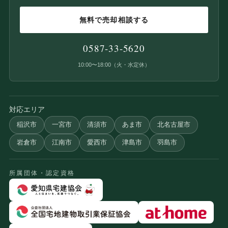
無料で売却相談する
0587-33-5620
10:00〜18:00（火・水定休）
対応エリア
稲沢市
一宮市
清須市
あま市
北名古屋市
岩倉市
江南市
愛西市
津島市
羽島市
所属団体・認定資格