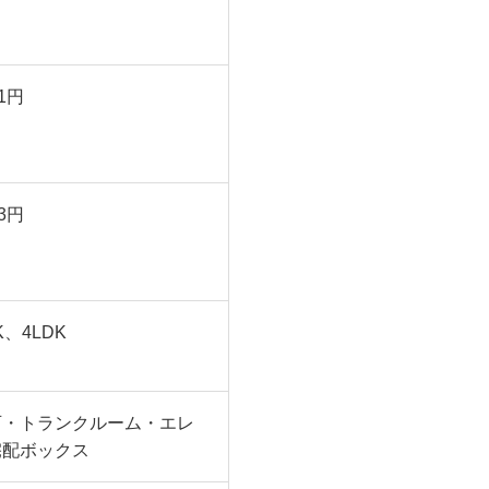
1円
3円
K、4LDK
可・トランクルーム・エレ
宅配ボックス