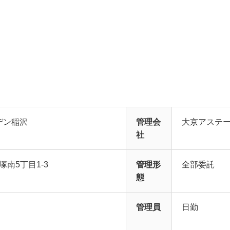
デン稲沢
管理会
大京アステ
社
塚南5丁目1-3
管理形
全部委託
態
管理員
日勤