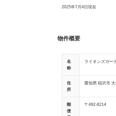
2025年7月4日現在
物件概要
名
ライオンズガー
称
住
愛知県 稲沢市 大
所
郵
〒492-8214
便