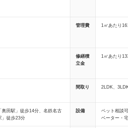
管理費
1㎡あたり16
修繕積
1㎡あたり13
立金
間取り
2LDK、3LD
「奥田駅」徒歩14分、名鉄名古
設備
ペット相談
」徒歩23分
ベーター・