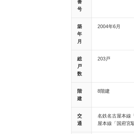
番
号
築
2004年6月
年
月
総
203戸
戸
数
階
8階建
建
交
名鉄名古屋本線
通
屋本線「国府宮駅