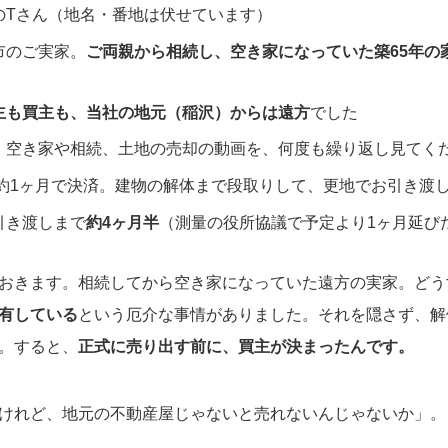
のTさん（地名・番地は伏せています）
市のご実家。
ご両親から相続し、空き家になっていた築65年の
主も買主も、当社の地元（稲沢）からは遠方
でした
be。空き家や相続、土地の売却の動画を、何度も繰り返し見てく
、約1ヶ月で決済。建物の解体まで段取りして、更地でお引き渡
引き渡しまで
約4ヶ月半
（測量の役所協議で予定より1ヶ月延び
おきます。相続してから空き家になっていた遠方の実家。どう
有している
という厄介な事情がありました。それを隠さず、解
。すると、
正式に売り出す前に、買主が決まったんです。
けれど、地元の不動産屋じゃないと売れないんじゃないか」。