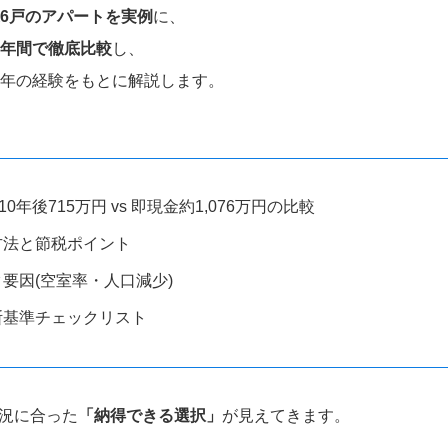
造6戸のアパートを実例
に、
0年間で徹底比較
し、
8年の経験をもとに解説します。
0年後715万円 vs 即現金約1,076万円の比較
方法と節税ポイント
要因(空室率・人口減少)
断基準チェックリスト
況に合った
「納得できる選択」
が見えてきます。