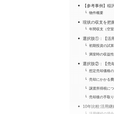
【参考事例】稲沢
物件概要
現状の収支を把
年間収支（空室
選択肢①：【活
初期投資の試算
満室時の収益性
選択肢②：【売
想定売却価格の
売却にかかる費
譲渡所得税につ
売却後の手取り
10年比較:活用継
活用継続の場合