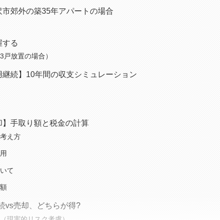
市郊外の築35年アパートの場合
握する
3戸放置の場合）
用継続】10年間の収支シミュレーション
却】手取り額と税金の計算
考え方
用
いて
額
続vs売却、どちらが得?
（現実的リスク考慮）