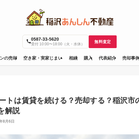
0587-33-5620
無料査定
受付 10:00〜18:00（火・水休）
ンの売却
空き家・実家じまい
相続
購入
代表紹介
売却事
パートは賃貸を続ける？売却する？稲沢市の
を解説
6年8月6日