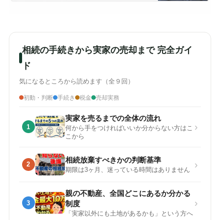
相続の手続きから実家の売却まで 完全ガイ
ド
気になるところから読めます（全９回）
初動・判断
手続き
税金
売却実務
実家を売るまでの全体の流れ
›
1
何から手をつければいいか分からない方はこ
こから
相続放棄すべきかの判断基準
›
2
期限は3ヶ月、迷っている時間はありません
親の不動産、全国どこにあるか分かる
›
3
制度
「実家以外にも土地があるかも」という方へ