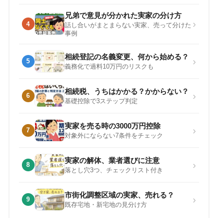
兄弟で意見が分かれた実家の分け方
›
4
話し合いがまとまらない実家、売って分けた
事例
相続登記の名義変更、何から始める？
›
5
義務化で過料10万円のリスクも
相続税、うちはかかる？かからない？
›
6
基礎控除で3ステップ判定
実家を売る時の3000万円控除
›
7
対象外にならない7条件をチェック
実家の解体、業者選びに注意
›
8
落とし穴3つ、チェックリスト付き
市街化調整区域の実家、売れる？
›
9
既存宅地・新宅地の見分け方