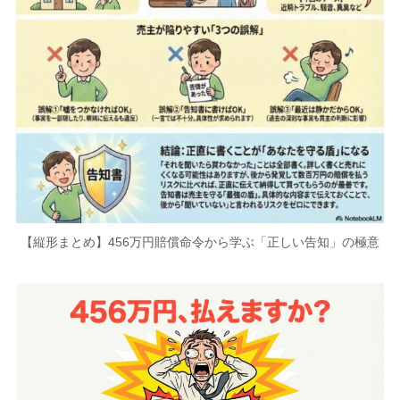
【縦形まとめ】456万円賠償命令から学ぶ「正しい告知」の極意