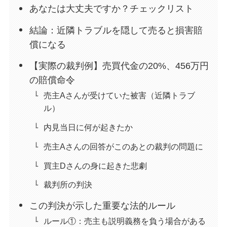
あなたは大丈夫ですか？チェックリスト
結論：近隣トラブルを隠して売ると損害賠
償になる
【実際の裁判例】売買代金の20%、456万円
の賠償命令
売主Aさんが受けていた被害（近隣トラブ
ル）
内見当日に何が起きたか
売主Aさんの回答がこのあとの裁判の問題に
買主Dさんの身に起きた悲劇
裁判所の判決
この判決が示した重要な法的ルール
ルール①：売主も説明義務を負う場合がある