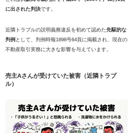
に出された判決
です。
近隣トラブルの説明義務違反を初めて認めた
先駆的な
判例
として、判例時報1898号64頁に掲載され、現在の
不動産取引実務に大きな影響を与えています。
売主Aさんが受けていた被害（近隣トラブ
ル）