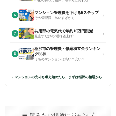
不正のあった物件、ちゃんと売れる？
マンション管理費を下げる5ステップ
›
6
その管理費、払いすぎかも
共用部の電気代で年約10万円削減
›
7
見直すだけの“隠れ値上げ”
稲沢市の管理費・修繕積立金ランキン
›
8
グ66棟
うちのマンションは高い？安い？
→ マンションの売却も考え始めたら、まずは稲沢の相場から
読みたい場所にジャンプ