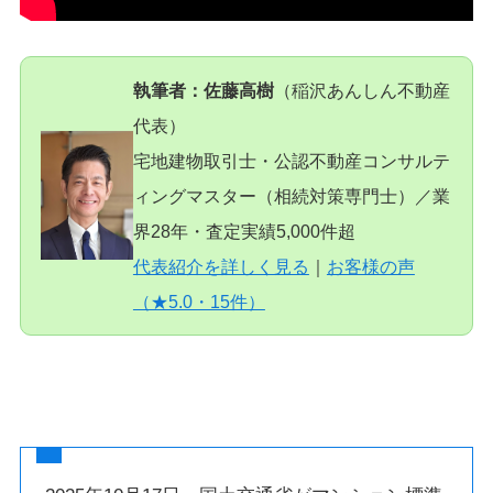
執筆者：佐藤高樹
（稲沢あんしん不動産
代表）
宅地建物取引士・公認不動産コンサルテ
ィングマスター（相続対策専門士）／業
界28年・査定実績5,000件超
代表紹介を詳しく見る
｜
お客様の声
（★5.0・15件）