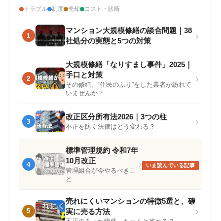
トラブル
制度
売却
コスト・診断
マンション大規模修繕の談合問題｜38
›
1
社処分の実態と5つの対策
大規模修繕「なりすまし事件」2025｜
手口と対策
›
2
その修繕、“住民のふり”をした業者が紛れて
いませんか？
改正区分所有法2026｜3つの柱
›
3
不正を防ぐ法律はどう変わる？
標準管理規約 令和7年
10月改正
›
4
管理組合が今やるべきこ
と
売れにくいマンションの特徴5選と、確
›
5
実に売る方法