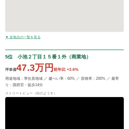
▼ 全地点の一覧を見る
5位 小池２丁目１５番１外（商業地）
47.3万円
前年比 +3.6%
坪単価
用途地域：準住居地域 ／ 建ぺい率：60% ／ 容積率：200% ／ 最寄
り：国府宮・徒歩14分
ストリートビュー（街のようす）