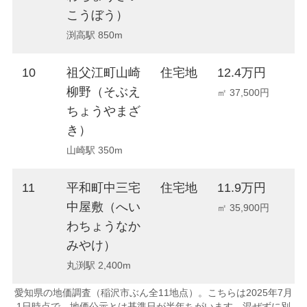
こうぼう）
渕高駅 850m
10
祖父江町山崎
住宅地
12.4万円
-
柳野（そぶえ
㎡ 37,500円
ちょうやまざ
き）
山崎駅 350m
11
平和町中三宅
住宅地
11.9万円
-
中屋敷（へい
㎡ 35,900円
わちょうなか
みやけ）
丸渕駅 2,400m
愛知県の地価調査（稲沢市ぶん全11地点）。こちらは2025年7月
1日時点で、地価公示とは基準日が半年ちがいます。混ぜずに別