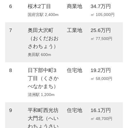
6
桜木2丁目
商業地
34.7万円
+
国府宮駅 2,400m
㎡ 105,000円
7
奥田大沢町
工業地
25.6万円
+
（おくだおお
㎡ 77,500円
さわちょう）
奥田駅 600m
8
日下部中町3
住宅地
19.2万円
+
丁目（くさか
㎡ 58,000円
べなかまち）
清洲駅 1,200m
9
平和町西光坊
住宅地
16.1万円
-
大門北（へい
㎡ 48,700円
わちょうさい