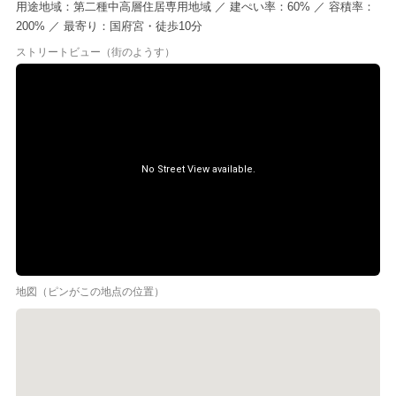
用途地域：第二種中高層住居専用地域 ／ 建ぺい率：60% ／ 容積率：
200% ／ 最寄り：国府宮・徒歩10分
ストリートビュー（街のようす）
地図（ピンがこの地点の位置）