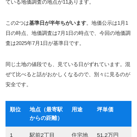
ている地価調査の地点が11あります。
この2つは
基準日が半年ちがいます
。地価公示は1月1
日の時点、地価調査は7月1日の時点で、今回の地価調
査は2025年7月1日が基準日です。
同じ土地の値段でも、見ている日がずれています。混
ぜて比べると話がおかしくなるので、別々に見るのが
安全です。
順位
地点（最寄駅
用途
坪単価
からの距離）
1
駅前2丁目
住宅地
51.2万円
+