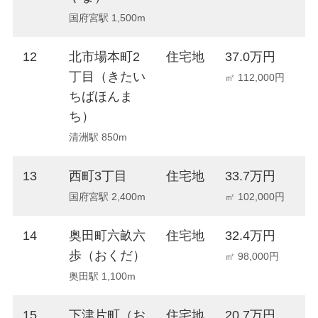
国府宮駅 1,500m
12
北市場本町2
住宅地
37.0万円
+
丁目（きたい
㎡ 112,000円
ちばほんま
ち）
清洲駅 850m
13
西町3丁目
住宅地
33.7万円
+
国府宮駅 2,400m
㎡ 102,000円
14
奥田町六畝六
住宅地
32.4万円
+
歩（おくだ）
㎡ 98,000円
奥田駅 1,100m
15
下津片町（お
住宅地
20.7万円
+