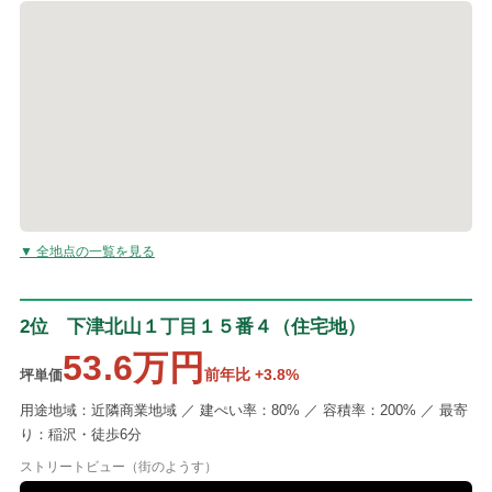
▼ 全地点の一覧を見る
2位 下津北山１丁目１５番４（住宅地）
53.6万円
前年比 +3.8%
坪単価
用途地域：近隣商業地域 ／ 建ぺい率：80% ／ 容積率：200% ／ 最寄
り：稲沢・徒歩6分
ストリートビュー（街のようす）