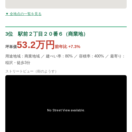
▼ 全地点の一覧を見る
3位 駅前２丁目２０番６（商業地）
53.2万円
前年比 +7.3%
坪単価
用途地域：商業地域 ／ 建ぺい率：80% ／ 容積率：400% ／ 最寄り：
稲沢・徒歩3分
ストリートビュー（街のようす）