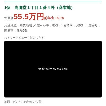
1位 高御堂１丁目１番４外（商業地）
55.5万円
前年比 +5.0%
坪単価
用途地域：商業地域 ／ 建ぺい率：80% ／ 容積率：500% ／ 最寄り：
国府宮・徒歩2分
ストリートビュー（街のようす）
地図（ピンがこの地点の位置）