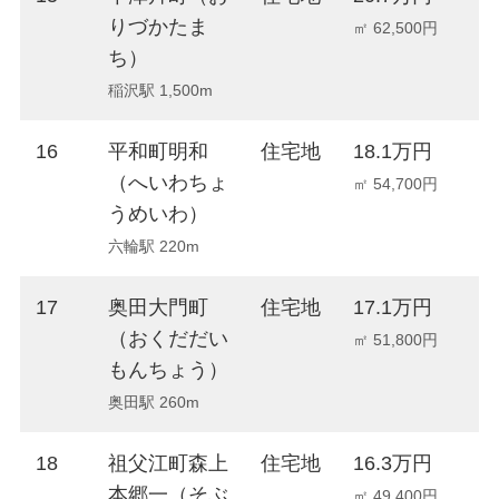
りづかたま
㎡ 62,500円
ち）
稲沢駅 1,500m
16
平和町明和
住宅地
18.1万円
-
（へいわちょ
㎡ 54,700円
うめいわ）
六輪駅 220m
17
奥田大門町
住宅地
17.1万円
+
（おくだだい
㎡ 51,800円
もんちょう）
奥田駅 260m
18
祖父江町森上
住宅地
16.3万円
-
本郷一（そぶ
㎡ 49,400円