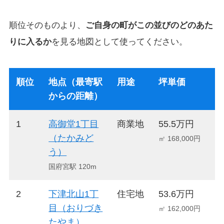
順位そのものより、
ご自身の町がこの並びのどのあた
りに入るか
を見る地図として使ってください。
順位
地点（最寄駅
用途
坪単価
からの距離）
1
高御堂1丁目
商業地
55.5万円
+
（たかみど
㎡ 168,000円
う）
国府宮駅 120m
2
下津北山1丁
住宅地
53.6万円
+
目（おりづき
㎡ 162,000円
たやま）