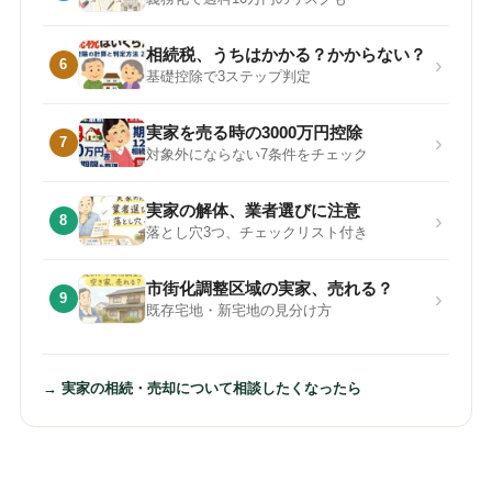
相続税、うちはかかる？かからない？
›
6
基礎控除で3ステップ判定
実家を売る時の3000万円控除
›
7
対象外にならない7条件をチェック
実家の解体、業者選びに注意
›
8
落とし穴3つ、チェックリスト付き
市街化調整区域の実家、売れる？
›
9
既存宅地・新宅地の見分け方
→ 実家の相続・売却について相談したくなったら