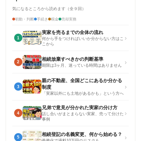
気になるところから読めます（全９回）
初動・判断
手続き
税金
売却実務
実家を売るまでの全体の流れ
›
1
何から手をつければいいか分からない方はこ
こから
相続放棄すべきかの判断基準
›
2
期限は3ヶ月、迷っている時間はありません
親の不動産、全国どこにあるか分かる
›
3
制度
「実家以外にも土地があるかも」という方へ
兄弟で意見が分かれた実家の分け方
›
4
話し合いがまとまらない実家、売って分けた
事例
相続登記の名義変更、何から始める？
›
5
義務化で過料10万円のリスクも